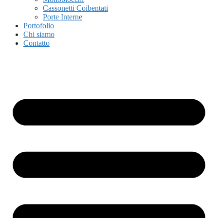
Cassonetti Coibentati
Porte Interne
Portofolio
Chi siamo
Contatto