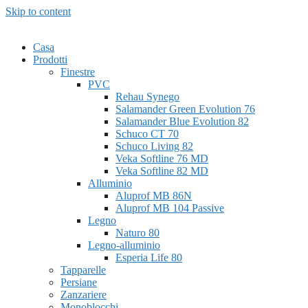
Skip to content
Casa
Prodotti
Finestre
PVC
Rehau Synego
Salamander Green Evolution 76
Salamander Blue Evolution 82
Schuco CT 70
Schuco Living 82
Veka Softline 76 MD
Veka Softline 82 MD
Alluminio
Aluprof MB 86N
Aluprof MB 104 Passive
Legno
Naturo 80
Legno-alluminio
Esperia Life 80
Tapparelle
Persiane
Zanzariere
Monoblocchi