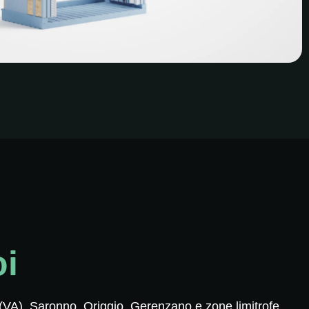
i
 (VA), Saronno, Origgio, Gerenzano e zone limitrofe,