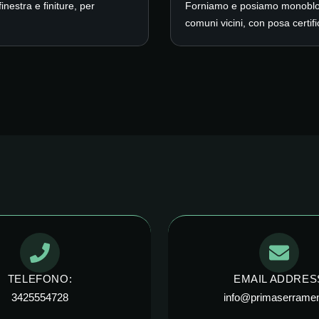
nestra e finiture, per
Forniamo e posiamo monoblocc
comuni vicini, con posa certif
TELEFONO:
EMAIL ADDRES
3425554728
info@primaserrament