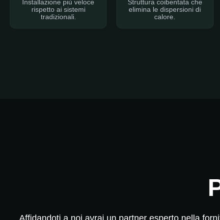
Installazione più veloce
Struttura coibentata che
rispetto ai sistemi
elimina le dispersioni di
tradizionali.
calore.
Affidandoti a noi avrai un partner esperto nella fo