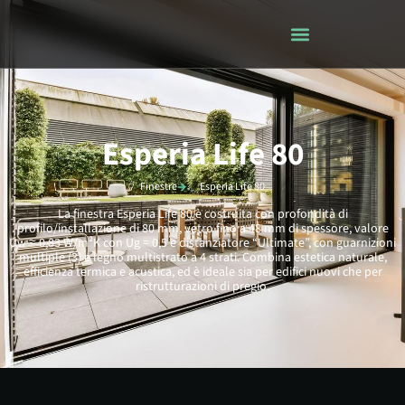
Esperia Life 80
Finestre
Esperia Life 80
La finestra Esperia Life 80 è costruita con profondità di
profilo/installazione di 80 mm, vetro fino a 48 mm di spessore, valore
Uw ≈ 0,83 W/m²K con Ug = 0,5 e distanziatore “Ultimate”, con guarnizioni
multiple (3) e legno multistrato a 4 strati. Combina estetica naturale,
efficienza termica e acustica, ed è ideale sia per edifici nuovi che per
ristrutturazioni di pregio.