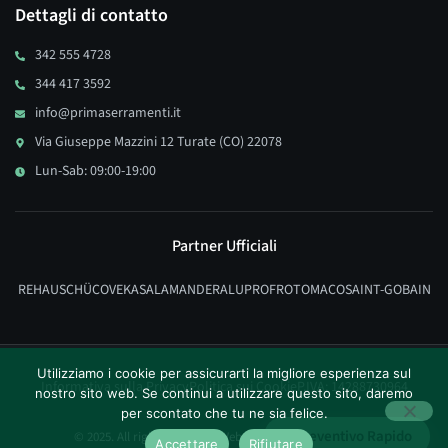
Dettagli di contatto
342 555 4728
344 417 3592
info@primaserramenti.it
Via Giuseppe Mazzini 12 Turate (CO) 22078
Lun-Sab: 09:00-19:00
Partner Ufficiali
REHAU
SCHÜCO
VEKA
SALAMANDER
ALUPROF
ROTO
MACO
SAINT-GOBAIN
Utilizziamo i cookie per assicurarti la migliore esperienza sul
Informativa sulla Privacy
Politica sui Cookie
P.IVA: 14288730964
nostro sito web. Se continui a utilizzare questo sito, daremo
per scontato che tu ne sia felice.
Preventivo Rapido
© 2025. All rights reserved. Website made by
Leo Nicolae
Accettare
Rifiutare